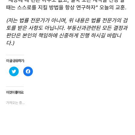
때는 스스로를 지킬 방법을 항상 연구하자” 오늘의 교훈.
(저는 법률 전문가가 아니며, 위 내용은 법률 전문가의 검
토를 받은 사항도 아닙니다. 부동산과관련된 모든 결정과
판단은 본인의 책임하에 신중하게 진행 하시길 바랍니
다.)
이 글 공유하기:
트
페
위
이
터
스
로
북
공
에
유
공
하
유
이것이 좋아요:
기
하
(
려
가져오는 중...
새
면
창
클
에
릭
서
하
열
세
림
요
)
.
(
새