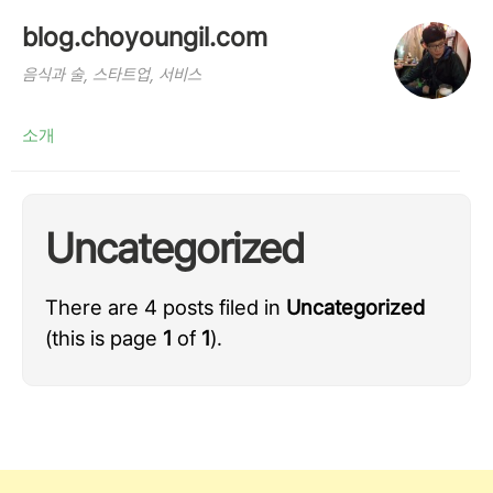
blog.choyoungil.com
음식과 술, 스타트업, 서비스
소개
Uncategorized
There are 4 posts filed in
Uncategorized
(this is page
1
of
1
).