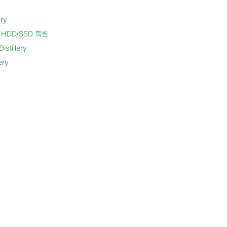
ry
HDD/SSD 복원
tillery
ry