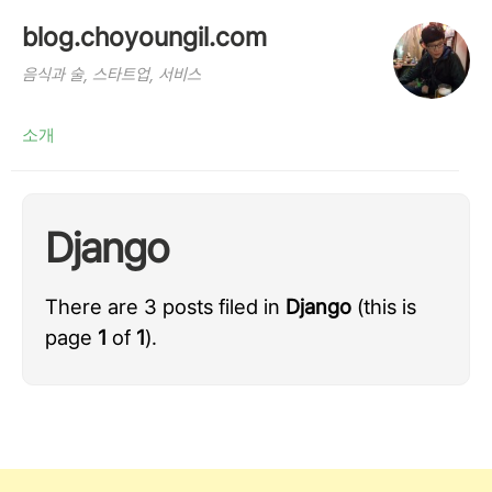
blog.choyoungil.com
음식과 술, 스타트업, 서비스
소개
Django
There are 3 posts filed in
Django
(this is
page
1
of
1
).