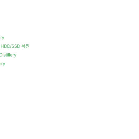
ry
HDD/SSD 복원
tillery
ry