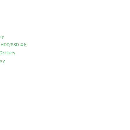
ry
HDD/SSD 복원
tillery
ry