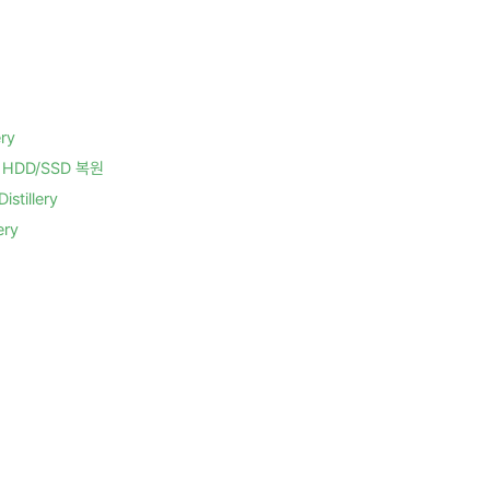
ry
HDD/SSD 복원
tillery
ry