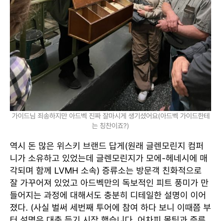
가이드님 죄송하지만 아드벡 진짜 잘마시게 생기셨어요(아드벡 가이드한테
는 칭찬이죠?)
역시 돈 많은 위스키 브랜드 답게(원래 글렌모린지 컴퍼
니가 소유하고 있었는데 글렌모린지가 모에-헤네시에 매
각되며 함께 LVMH 소속) 증류소는 방문객 친화적으로
잘 가꾸어져 있었고 아드벡만의 독보적인 피트 풍미가 만
들어지는 과정에 대해서도 충분히 디테일한 설명이 이어
졌다. (사실 벌써 세번째 투어에 참여 하다 보니 이때쯤 부
터 설명은 대충 듣기 시작 했습니다..어차피 몰팅과 증류