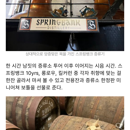
상대적으로 앙증맞은 목을 가진 스프링뱅크 증류기
한 시간 남짓의 증류소 투어 이후 이어지는 시음 시간. 스
프링뱅크 10yrs, 롱로우, 킬커런 중 각자 취향에 맞는 걸
한잔 골라서 마셔 볼 수 있고 전용잔과 증류소 한정판 미
니어쳐 보틀을 선물로 준다.