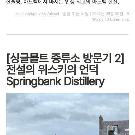
한줄평. 아드벡에서 마시는 인생 최고의 아드벡 한잔.
in
Le voyage vers l'alcool - 술을 위한 여행
|
2024년 08월 30일
|
6
Words
|
0 Comments
[싱글몰트 증류소 방문기 2]
전설의 위스키의 언덕
Springbank Distillery