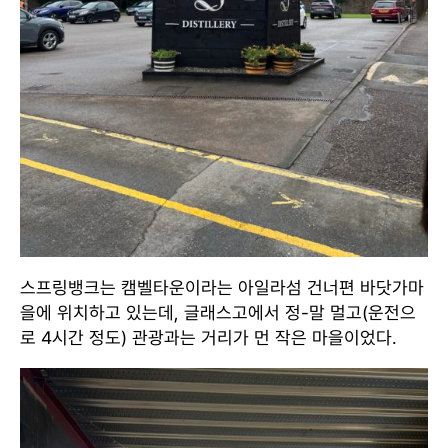
스프링뱅크는 캠벨타운이라는 아일라섬 건너편 바닷가마
을에 위치하고 있는데, 글래스고에서 정-말 멀고(운전으
로 4시간 정도) 관광과는 거리가 먼 작은 마을이었다.