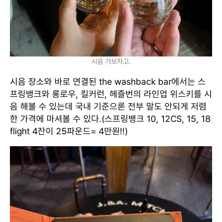
시음 가보자고.
시음 장소와 바로 연결된 the washback bar에서는 스
프링뱅크와 롱로우, 킬커런, 헤즐번의 라인업 위스키를 시
음 해볼 수 있는데 국내 기준으론 전부 말도 안되게 저렴
한 가격에 마셔볼 수 있다.(스프링뱅크 10, 12CS, 15, 18
flight 4잔이 25파운드= 4만원!!)