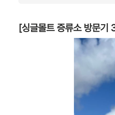
[싱글몰트 증류소 방문기 3] 