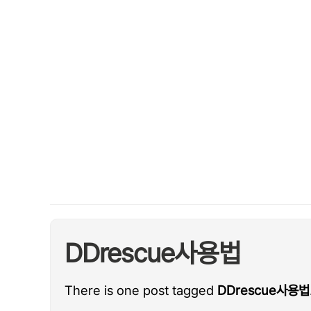
DDrescue사용법
There is one post tagged
DDrescue사용법