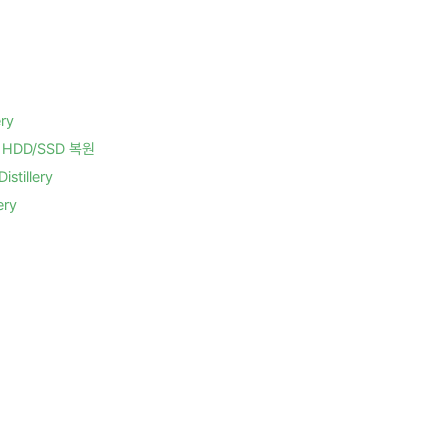
ry
HDD/SSD 복원
tillery
ry