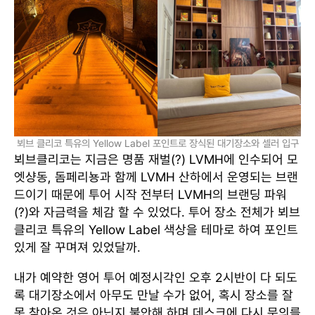
뵈브 클리코 특유의 Yellow Label 포인트로 장식된 대기장소와 셀러 입구
뵈브클리코는 지금은 명품 재벌(?) LVMH에 인수되어 모
엣샹동, 돔페리뇽과 함께 LVMH 산하에서 운영되는 브랜
드이기 때문에 투어 시작 전부터 LVMH의 브랜딩 파워
(?)와 자금력을 체감 할 수 있었다. 투어 장소 전체가 뵈브
클리코 특유의 Yellow Label 색상을 테마로 하여 포인트
있게 잘 꾸며져 있었달까.
내가 예약한 영어 투어 예정시각인 오후 2시반이 다 되도
록 대기장소에서 아무도 만날 수가 없어, 혹시 장소를 잘
못 찾아온 것은 아닌지 불안해 하며 데스크에 다시 문의를