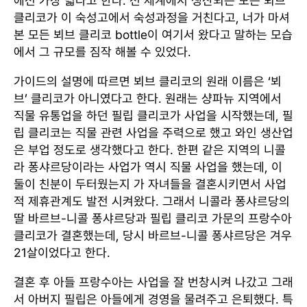
에선 가장 넓다고 한다. 전 세계에서 생산되는 모든 뵈브
클리코가 이 숙성고에서 숙성과정을 거친다고, 너가 마셔
본 모든 뵈브 클리코 bottle이 여기서 왔다고 말하는 모습
에서 그 규모를 짐작 해볼 수 있었다.
가이드의 설명에 따르면 뵈브 클리코의 원래 이름은 ‘뵈
브’ 클리코가 아니였다고 한다. 원래는 샹파뉴 지역에서
직물 유통업을 하던 필립 클리코가 사업을 시작했는데, 필
립 클리코는 직물 관련 사업을 주력으로 했고 와인 생산업
은 부업 정도로 생각했다고 한다. 한편 같은 지역의 니콜
라 퐁샤르당이라는 사업가 역시 직물 사업을 했는데, 이
둘이 친분이 두터웠는지 가 자녀들을 결혼시키면서 사업
적 제휴관계도 발전 시켜왔다. 그래서 니콜라 퐁샤르당의
딸 바르브-니콜 퐁샤르당과 필립 클리코 가문의 프랑수아
클리코가 결혼했는데, 당시 바르브-니콜 퐁샤르당은 겨우
21살이었다고 한다.
결혼 후 아들 프랑수아는 사업을 잘 번창시켜 나갔고 그래
서 아버지 필립은 아들에게 경영을 물려주고 은퇴했다. 특