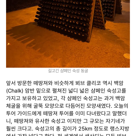
길고긴 샴페인 숙성 동굴
앞서 방문한 떼땅져와 비슷하게 뵈브 클리코 역시 백암
(Chalk) 암반 밑으로 펼쳐진 넓디 넓은 샴페인 숙성고를
가지고 보유하고 있었고, 각 샴페인 숙성고는 과거 백암
체굴을 위해 굴뚝 모양으로 다듬어진 모양새였다. 오늘의
투어 가이드에게 떼땅져 투어를 이미 다녀왔다고 말했더
니, 떼땅져와 유사한 숙성고 이지만 그 규모는 자기네가
훨씬 크다고. 숙성고의 총 길이가 25km 정도로 랭스지방