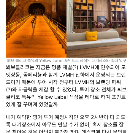
뵈브 클리코 특유의 Yellow Label 포인트로 장식된 대기장소와 셀러 입구
뵈브클리코는 지금은 명품 재벌(?) LVMH에 인수되어 모
엣샹동, 돔페리뇽과 함께 LVMH 산하에서 운영되는 브랜
드이기 때문에 투어 시작 전부터 LVMH의 브랜딩 파워
(?)와 자금력을 체감 할 수 있었다. 투어 장소 전체가 뵈브
클리코 특유의 Yellow Label 색상을 테마로 하여 포인트
있게 잘 꾸며져 있었달까.
내가 예약한 영어 투어 예정시각인 오후 2시반이 다 되도
록 대기장소에서 아무도 만날 수가 없어, 혹시 장소를 잘
못 찾아온 것은 아닌지 불안해 하며 데스크에 다시 문의를