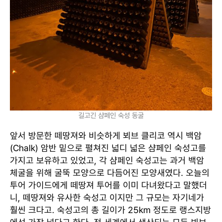
길고긴 샴페인 숙성 동굴
앞서 방문한 떼땅져와 비슷하게 뵈브 클리코 역시 백암
(Chalk) 암반 밑으로 펼쳐진 넓디 넓은 샴페인 숙성고를
가지고 보유하고 있었고, 각 샴페인 숙성고는 과거 백암
체굴을 위해 굴뚝 모양으로 다듬어진 모양새였다. 오늘의
투어 가이드에게 떼땅져 투어를 이미 다녀왔다고 말했더
니, 떼땅져와 유사한 숙성고 이지만 그 규모는 자기네가
훨씬 크다고. 숙성고의 총 길이가 25km 정도로 랭스지방