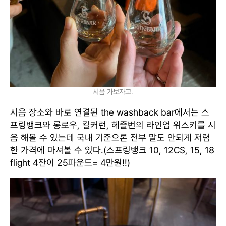
시음 가보자고.
시음 장소와 바로 연결된 the washback bar에서는 스
프링뱅크와 롱로우, 킬커런, 헤즐번의 라인업 위스키를 시
음 해볼 수 있는데 국내 기준으론 전부 말도 안되게 저렴
한 가격에 마셔볼 수 있다.(스프링뱅크 10, 12CS, 15, 18
flight 4잔이 25파운드= 4만원!!)