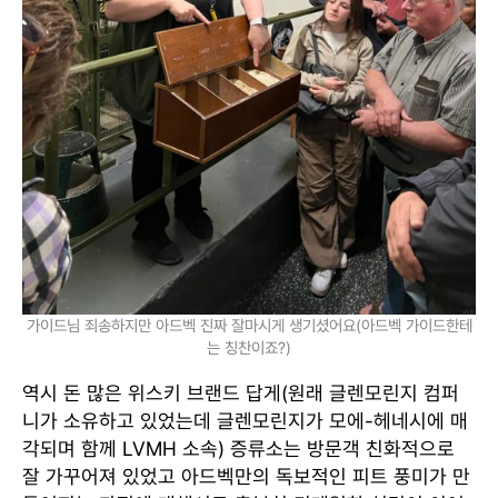
가이드님 죄송하지만 아드벡 진짜 잘마시게 생기셨어요(아드벡 가이드한테
는 칭찬이죠?)
역시 돈 많은 위스키 브랜드 답게(원래 글렌모린지 컴퍼
니가 소유하고 있었는데 글렌모린지가 모에-헤네시에 매
각되며 함께 LVMH 소속) 증류소는 방문객 친화적으로
잘 가꾸어져 있었고 아드벡만의 독보적인 피트 풍미가 만