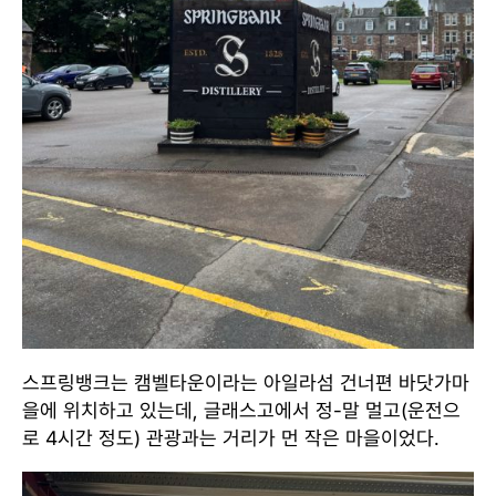
스프링뱅크는 캠벨타운이라는 아일라섬 건너편 바닷가마
을에 위치하고 있는데, 글래스고에서 정-말 멀고(운전으
로 4시간 정도) 관광과는 거리가 먼 작은 마을이었다.