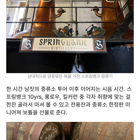
상대적으로 앙증맞은 목을 가진 스프링뱅크 증류기
한 시간 남짓의 증류소 투어 이후 이어지는 시음 시간. 스
프링뱅크 10yrs, 롱로우, 킬커런 중 각자 취향에 맞는 걸
한잔 골라서 마셔 볼 수 있고 전용잔과 증류소 한정판 미
니어쳐 보틀을 선물로 준다.